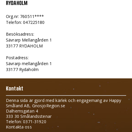
RYDAHOLM
Org.nr: 760511****
Telefon: 047225180
Besöksadress:
Sävrarp Mellangården 1
33177 RYDAHOLM
Postadress:
Sävrarp mellangården 1
33177 Rydaholm
Kontakt
Denna sida är gjord med kärlek och engagemang av Happy
Småland AB, GnosjoRegion.se
Dalhemsgatan 4
333 30 Smålandsstenar
Telefon: 0371-31920
Kontakta oss