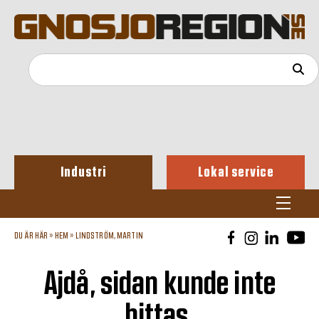
Industri
Lokal service
DU ÄR HÄR »
HEM
»
LINDSTRÖM, MARTIN
Ajdå, sidan kunde inte
hittas.