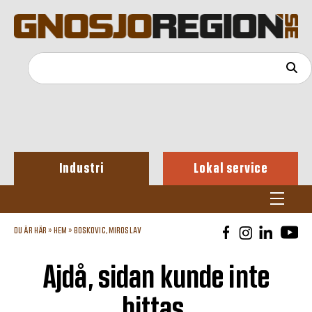
Industri
Lokal service
DU ÄR HÄR »
HEM
»
BOSKOVIC, MIROSLAV
Ajdå, sidan kunde inte
hittas.