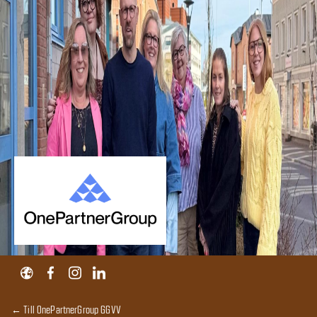
← Till OnePartnerGroup GGVV