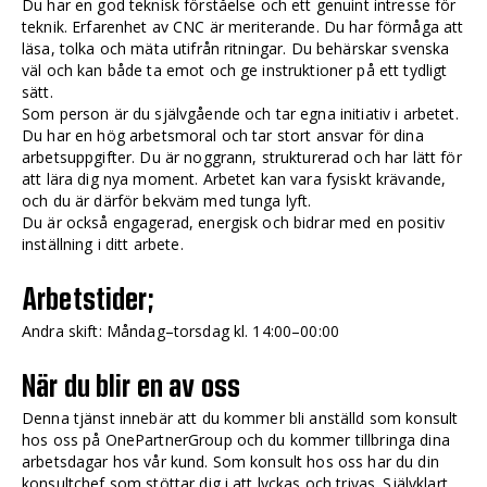
Du har en god teknisk förståelse och ett genuint intresse för
teknik. Erfarenhet av CNC är meriterande. Du har förmåga att
läsa, tolka och mäta utifrån ritningar. Du behärskar svenska
väl och kan både ta emot och ge instruktioner på ett tydligt
sätt.
Som person är du självgående och tar egna initiativ i arbetet.
Du har en hög arbetsmoral och tar stort ansvar för dina
arbetsuppgifter. Du är noggrann, strukturerad och har lätt för
att lära dig nya moment. Arbetet kan vara fysiskt krävande,
och du är därför bekväm med tunga lyft.
Du är också engagerad, energisk och bidrar med en positiv
inställning i ditt arbete.
Arbetstider;
Andra skift: Måndag–torsdag kl. 14:00–00:00
När du blir en av oss
Denna tjänst innebär att du kommer bli anställd som konsult
hos oss på OnePartnerGroup och du kommer tillbringa dina
arbetsdagar hos vår kund. Som konsult hos oss har du din
konsultchef som stöttar dig i att lyckas och trivas. Självklart