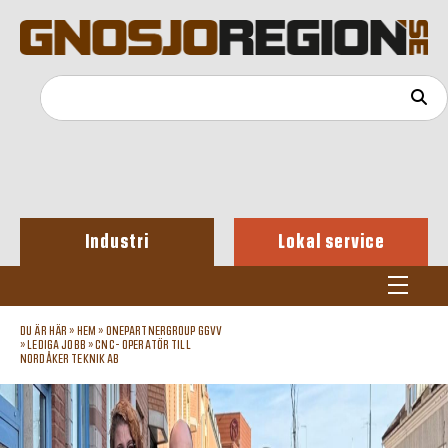
Industri
Lokal service
DU ÄR HÄR »
HEM
»
ONEPARTNERGROUP GGVV
»
LEDIGA JOBB
»
CNC- OPERATÖR TILL
NORDÅKER TEKNIK AB