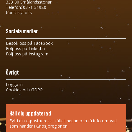
333 30 Smålandsstenar
Telefon: 0371-31920
Kontakta oss
Sociala medier
Besök oss på Facebook
Följ oss på LinkedIn
Följ oss på Instagram
Övrigt
Logga in
Cookies och GDPR
Håll dig uppdaterad
Fyll i din e-postadress i fältet nedan och få info om vad
som händer i Gnosjöregionen.