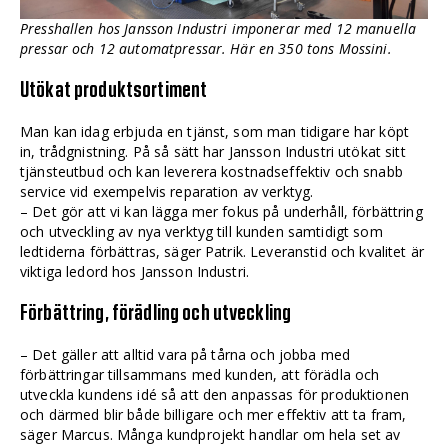
Presshallen hos Jansson Industri imponerar med 12 manuella
pressar och 12 automatpressar. Här en 350 tons Mossini.
Utökat produktsortiment
Man kan idag erbjuda en tjänst, som man tidigare har köpt
in, trådgnistning. På så sätt har Jansson Industri utökat sitt
tjänsteutbud och kan leverera kostnadseffektiv och snabb
service vid exempelvis reparation av verktyg.
– Det gör att vi kan lägga mer fokus på underhåll, förbättring
och utveckling av nya verktyg till kunden samtidigt som
ledtiderna förbättras, säger Patrik. Leveranstid och kvalitet är
viktiga ledord hos Jansson Industri.
Förbättring, förädling och utveckling
– Det gäller att alltid vara på tårna och jobba med
förbättringar tillsammans med kunden, att förädla och
utveckla kundens idé så att den anpassas för produktionen
och därmed blir både billigare och mer effektiv att ta fram,
säger Marcus. Många kundprojekt handlar om hela set av