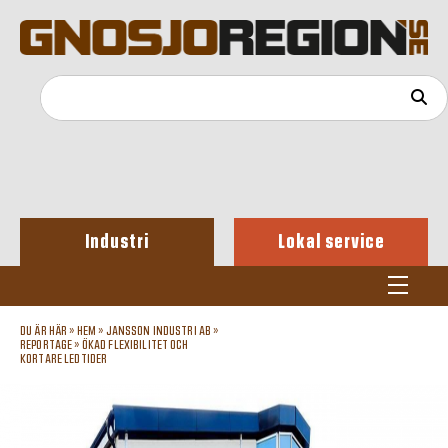
Industri
Lokal service
DU ÄR HÄR »
HEM
»
JANSSON INDUSTRI AB
»
REPORTAGE
»
ÖKAD FLEXIBILITET OCH
KORTARE LEDTIDER