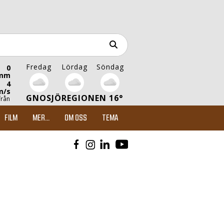
Fredag
Lördag
Söndag
0
mm
4
m/s
GNOSJÖREGIONEN 16°
från
FILM
MER...
OM OSS
TEMA