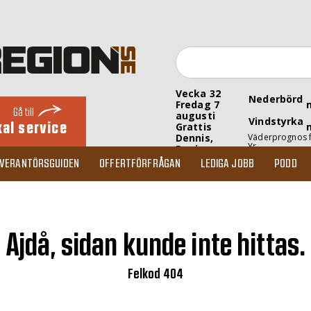
Vecka 32
Nederbörd
Fredag 7
Gå till
augusti
Vindstyrka
kal service
Grattis
Dennis,
Väderprognos 
Yr
Denise
EVERANTÖRSGUIDEN
OFFERTFÖRFRÅGAN
LEDIGA JOBB
PODD
Ajdå, sidan kunde inte hittas.
Felkod 404