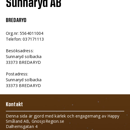
Sunnaryd AB
BREDARYD
Org.nr: 5564011004
Telefon: 037171113
Besöksadress:
Sunnaryd solbacka
33373 BREDARYD
Postadress:
Sunnaryd solbacka
33373 BREDARYD
Kontakt
Denna sida är gjord med kärlek och engagemang av Happy
Småland AB, GnosjoRegion.se
Dalhemsgatan 4