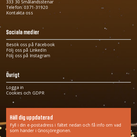
333 30 Smålandsstenar
Telefon: 0371-31920
Kontakta oss
Sociala medier
Besök oss på Facebook
Följ oss på LinkedIn
Följ oss på Instagram
Övrigt
Logga in
Cookies och GDPR
Håll dig uppdaterad
Fyll i din e-postadress i fältet nedan och få info om vad
som händer i Gnosjöregionen.