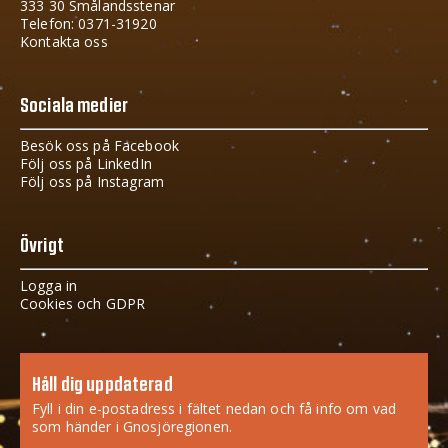
333 30 Smålandsstenar
Telefon: 0371-31920
Kontakta oss
Sociala medier
Besök oss på Facebook
Följ oss på LinkedIn
Följ oss på Instagram
Övrigt
Logga in
Cookies och GDPR
Håll dig uppdaterad
Fyll i din e-postadress i fältet nedan och få info om vad
som händer i Gnosjöregionen.