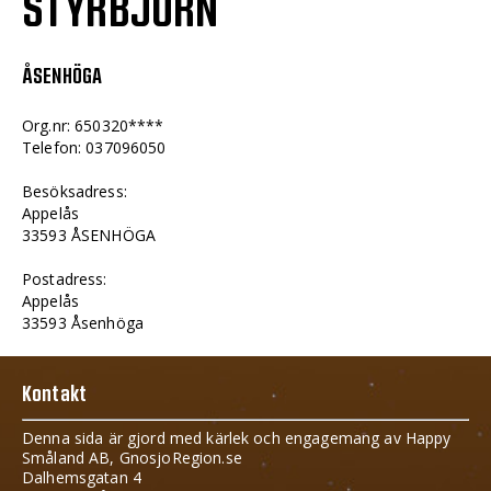
STYRBJÖRN
ÅSENHÖGA
Org.nr: 650320****
Telefon: 037096050
Besöksadress:
Appelås
33593 ÅSENHÖGA
Postadress:
Appelås
33593 Åsenhöga
Kontakt
Denna sida är gjord med kärlek och engagemang av Happy
Småland AB, GnosjoRegion.se
Dalhemsgatan 4