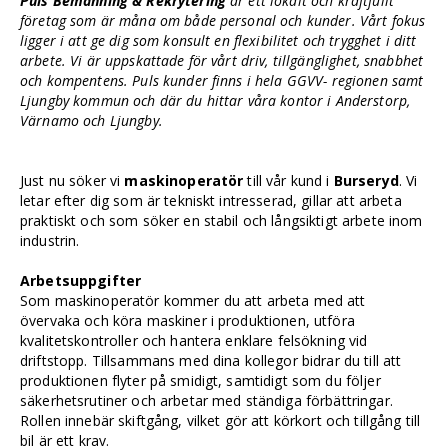
Puls Bemanning & Rekrytering
är ett lokalt och kraftfullt
företag som är måna om både personal och kunder. Vårt fokus
ligger i att ge dig som konsult en flexibilitet och trygghet i ditt
arbete. Vi är uppskattade för vårt driv, tillgänglighet, snabbhet
och kompentens. Puls kunder finns i hela GGVV- regionen samt
Ljungby kommun och där du hittar våra kontor i Anderstorp,
Värnamo och Ljungby.
Just nu söker vi
maskinoperatör
till vår kund i
Burseryd
. Vi
letar efter dig som är tekniskt intresserad, gillar att arbeta
praktiskt och som söker en stabil och långsiktigt arbete inom
industrin.
Arbetsuppgifter
Som maskinoperatör kommer du att arbeta med att
övervaka och köra maskiner i produktionen, utföra
kvalitetskontroller och hantera enklare felsökning vid
driftstopp. Tillsammans med dina kollegor bidrar du till att
produktionen flyter på smidigt, samtidigt som du följer
säkerhetsrutiner och arbetar med ständiga förbättringar.
Rollen innebär skiftgång, vilket gör att körkort och tillgång till
bil är ett krav.