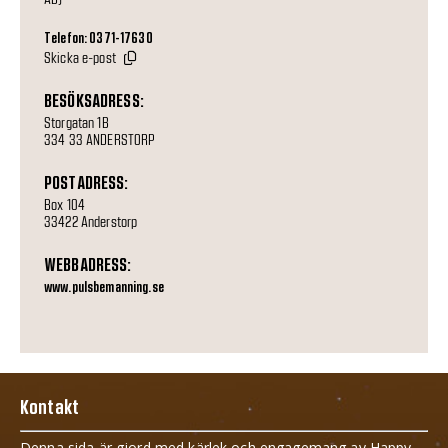
Telefon: 0371-17630
Skicka e-post
BESÖKSADRESS:
Storgatan 1B
334 33 ANDERSTORP
POSTADRESS:
Box 104
33422 Anderstorp
WEBBADRESS:
www.pulsbemanning.se
Kontakt
Denna sida är gjord med kärlek och engagemang av Happy