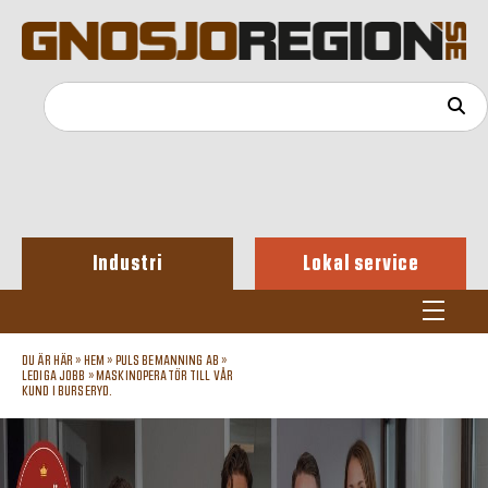
Industri
Lokal service
DU ÄR HÄR »
HEM
»
PULS BEMANNING AB
»
LEDIGA JOBB
»
MASKINOPERATÖR TILL VÅR
KUND I BURSERYD.