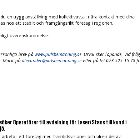
du en trygg anställning med kollektivavtal, nära kontakt med dina
as hos ett stabilt och framgångsrikt företag i regionen.
nligt överenskommelse.
ersonliga brev på
www.pulsbemanning.se
.
Urval sker löpande. Vid frå
er Maric på
alexander@pulsbemanning.se
eller på tel.073-525 15 78 f
söker Operatörer till avdelning för Laser/Stans till kund i
jö.
du arbeta i ett företag med framtidsvisioner och bli en del av