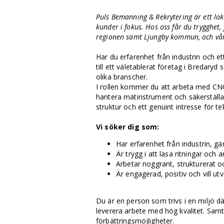
Puls Bemanning & Rekrytering är ett lo
kunder i fokus. Hos oss får du trygghet, 
regionen samt Ljungby kommun, och vår
Har du erfarenhet från industrin och e
till ett väletablerat företag i Bredaryd
olika branscher.
I rollen kommer du att arbeta med CNC
hantera mätinstrument och säkerställa 
struktur och ett genuint intresse för t
Vi söker dig som:
Har erfarenhet från industrin, g
Är trygg i att läsa ritningar och
Arbetar noggrant, strukturerat 
Är engagerad, positiv och vill utv
Du är en person som trivs i en miljö dä
leverera arbete med hög kvalitet. Samtid
förbättringsmöjligheter.