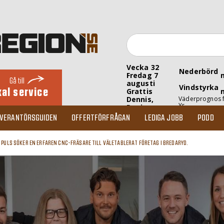
Vecka 32
Nederbörd
Fredag 7
Gå till
augusti
Vindstyrka
kal service
Grattis
Dennis,
Väderprognos 
Yr
Denise
EVERANTÖRSGUIDEN
OFFERTFÖRFRÅGAN
LEDIGA JOBB
PODD
»
PULS SÖKER EN ERFAREN CNC-FRÄSARE TILL VÄLETABLERAT FÖRETAG I BREDARYD.