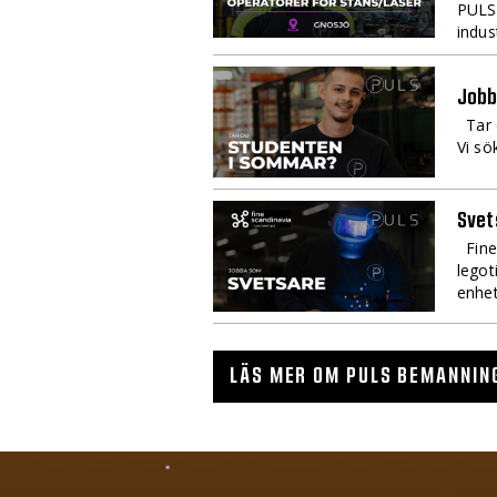
PULS 
indus
Jobb
Tar d
Vi sö
Svet
Fine 
legot
enhet
LÄS MER OM PULS BEMANNIN