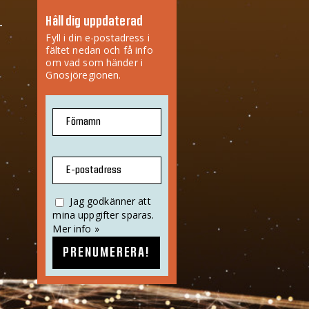
Håll dig uppdaterad
Fyll i din e-postadress i
fältet nedan och få info
om vad som händer i
Gnosjöregionen.
Förnamn
E-postadress
Jag godkänner att
mina uppgifter sparas.
Mer info »
PRENUMERERA!