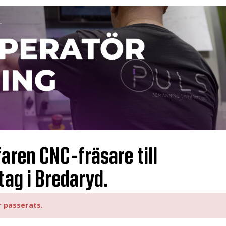
aren CNC-fräsare till
tag i Bredaryd.
r passerats.