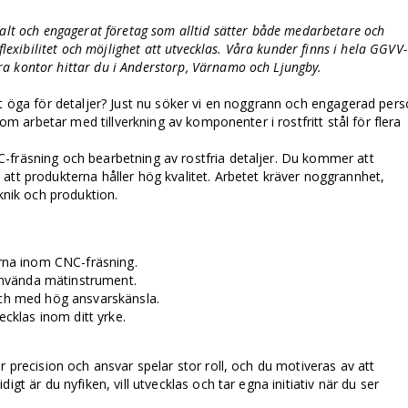
kalt och engagerat företag som alltid sätter både medarbetare och
flexibilitet och möjlighet att utvecklas. Våra kunder finns i hela GGVV-
a kontor hittar du i Anderstorp, Värnamo och Ljungby.
tt öga för detaljer? Just nu söker vi en noggrann och engagerad per
 som arbetar med tillverkning av komponenter i rostfritt stål för flera
-fräsning och bearbetning av rostfria detaljer. Du kommer att
att produkterna håller hög kvalitet. Arbetet kräver noggrannhet,
eknik och produktion.
ärna inom CNC-fräsning.
 använda mätinstrument.
och med hög ansvarskänsla.
ecklas inom ditt yrke.
r precision och ansvar spelar stor roll, och du motiveras av att
igt är du nyfiken, vill utvecklas och tar egna initiativ när du ser