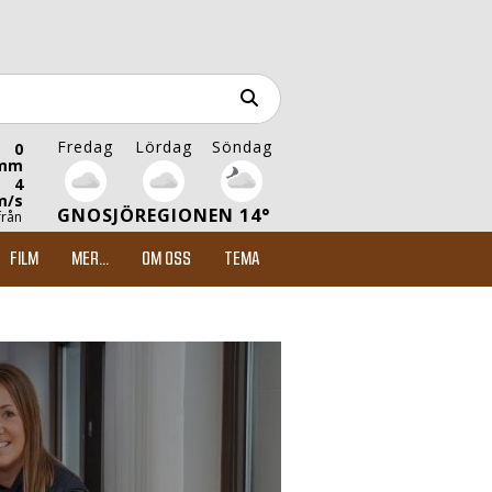
Fredag
Lördag
Söndag
0
mm
4
m/s
GNOSJÖREGIONEN 14°
från
FILM
MER...
OM OSS
TEMA