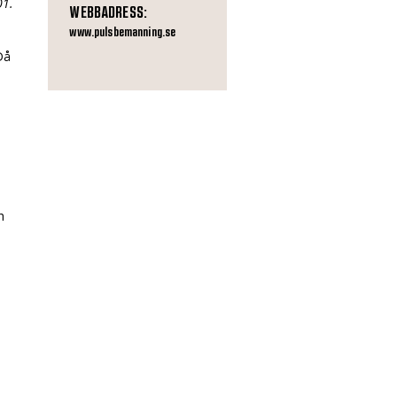
01.
WEBBADRESS:
www.pulsbemanning.se
Då
h