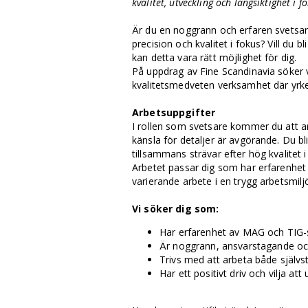
kvalitet, utveckling och långsiktighet i
Är du en noggrann och erfaren svets
precision och kvalitet i fokus? Vill du b
kan detta vara rätt möjlighet för dig.
På uppdrag av Fine Scandinavia söker vi
kvalitetsmedveten verksamhet där yrke
Arbetsuppgifter
I rollen som svetsare kommer du att a
känsla för detaljer är avgörande. Du bl
tillsammans strävar efter hög kvalitet
Arbetet passar dig som har erfarenhet
varierande arbete i en trygg arbetsmilj
Vi söker dig som:
Har erfarenhet av MAG och TIG-
Är noggrann, ansvarstagande oc
Trivs med att arbeta både självs
Har ett positivt driv och vilja att