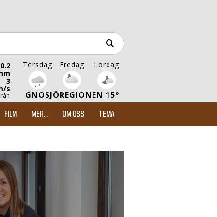
Torsdag
Fredag
Lördag
0.2
mm
3
m/s
GNOSJÖREGIONEN 15°
från
FILM
MER...
OM OSS
TEMA