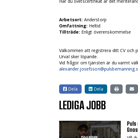
Har du svetscertifikat är det meriterand
Arbetsort:
Anderstorp
Omfattning:
Heltid
Tillträde:
Enligt överenskommelse
Välkommen att registrera ditt CV och p
Urval sker löpande.
Vid frågor om tjänsten är du varmt vä
alexander.josefsson@pulsbemanning.
Dela
Dela
LEDIGA JOBB
Puls 
Gnos
Vill 