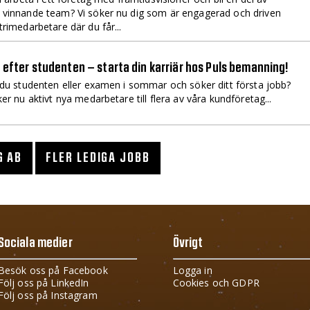
vinnande team? Vi söker nu dig som är engagerad och driven
trimedarbetare där du får...
 efter studenten – starta din karriär hos Puls bemanning!
u studenten eller examen i sommar och söker ditt första jobb?
ker nu aktivt nya medarbetare till flera av våra kundföretag...
G AB
FLER LEDIGA JOBB
Sociala medier
Övrigt
Besök oss på Facebook
Logga in
Följ oss på LinkedIn
Cookies och GDPR
Följ oss på Instagram