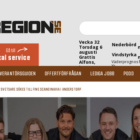
Vecka 32
Nederbörd
Torsdag 6
Gå till
augusti
Vindstyrka
kal service
Grattis
Alfons,
Väderprognos 
Yr
Inez
EVERANTÖRSGUIDEN
OFFERTFÖRFRÅGAN
LEDIGA JOBB
PODD
»
SVETSARE SÖKES TILL FINE SCANDINAVIA I ANDERSTORP