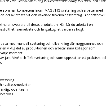
 fokus är Fine Scandinavia idag ISO-certifierade enligt ISO 9001 och 140
are som har kompetens inom MAG-/TIG-svetsning och arbetar med
li en del av ett stabilt och växande tillverkningsföretag i Anderstorp? 
 nu en svetsare till deras produktion. Här får du arbeta i en
sstolthet, samarbete och långsiktighet värderas högt.
rbeta med manuell svetsning och tillverkning där noggrannhet och
ir en viktig del av produktionen och arbetar nära kollegor som
 i varje moment.
 av just MAG och TIG-svetsning och som uppskattar ett praktiskt oc
ö.
svetsning
h kvalitetsmedveten
tändigt och i team
 utvecklas