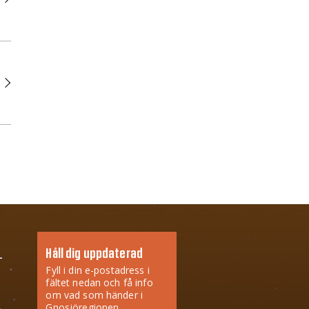
Håll dig uppdaterad
Fyll i din e-postadress i
fältet nedan och få info
om vad som händer i
Gnosjöregionen.