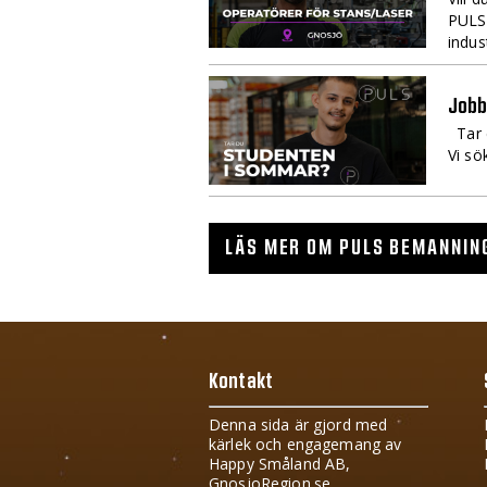
PULS 
indus
Jobb
Tar d
Vi sö
LÄS MER OM PULS BEMANNIN
Kontakt
Denna sida är gjord med
kärlek och engagemang av
Happy Småland AB,
GnosjoRegion.se