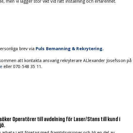
e, men vi lägger stor vikt vid rätt inställning och erfarenhet.
ersonliga brev via
Puls Bemanning & Rekrytering.
lkommen att kontakta ansvarig rekryterare ALlexander Josefsson på
se
eller 070-548 35 11.
söker Operatörer till avdelning för Laser/Stans till kund i
jö.
du arbeta i ett företag med framtidsvisioner och bli en del av