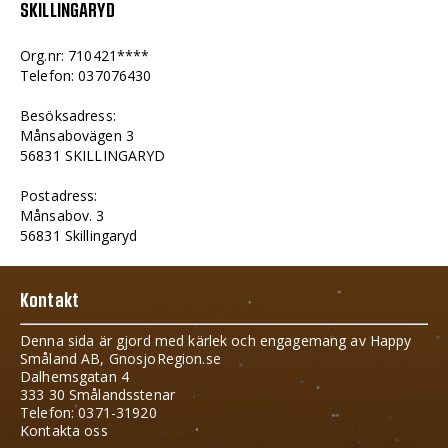
SKILLINGARYD
Org.nr: 710421****
Telefon: 037076430
Besöksadress:
Månsabovägen 3
56831 SKILLINGARYD
Postadress:
Månsabov. 3
56831 Skillingaryd
Kontakt
Denna sida är gjord med kärlek och engagemang av Happy
Småland AB, GnosjoRegion.se
Dalhemsgatan 4
333 30 Smålandsstenar
Telefon: 0371-31920
Kontakta oss