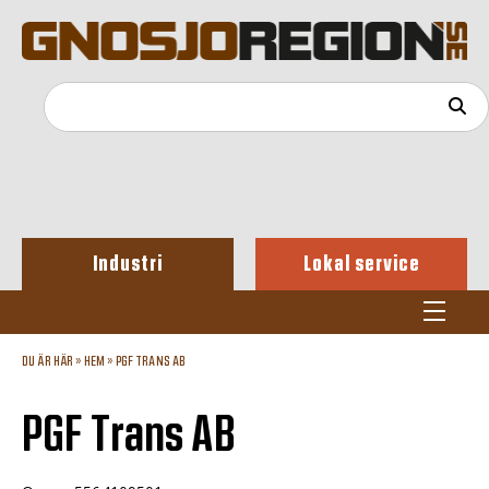
Industri
Lokal service
DU ÄR HÄR »
HEM
»
PGF TRANS AB
PGF Trans AB