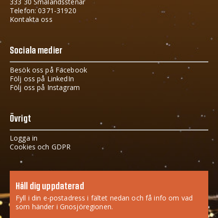
333 30 Smålandsstenar
Telefon: 0371-31920
Kontakta oss
Sociala medier
Besök oss på Facebook
Följ oss på LinkedIn
Följ oss på Instagram
Övrigt
Logga in
Cookies och GDPR
Håll dig uppdaterad
Fyll i din e-postadress i fältet nedan och få info om vad
som händer i Gnosjöregionen.