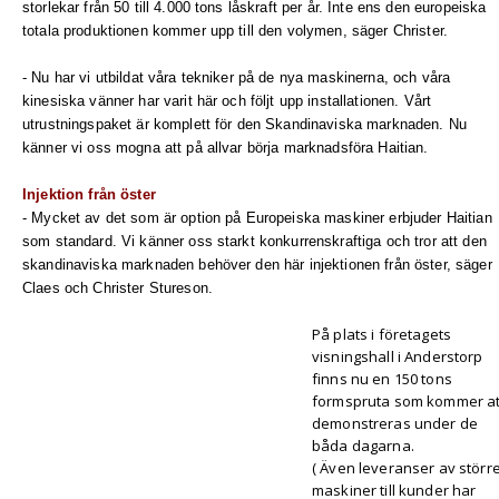
storlekar från 50 till 4.000 tons låskraft per år. Inte ens den europeiska
totala produktionen kommer upp till den volymen, säger Christer.
- Nu har vi utbildat våra tekniker på de nya maskinerna, och våra
kinesiska vänner har varit här och följt upp installationen. Vårt
utrustningspaket är komplett för den Skandinaviska marknaden. Nu
känner vi oss mogna att på allvar börja marknadsföra Haitian.
Injektion från öster
- Mycket av det som är option på Europeiska maskiner erbjuder Haitian
som standard. Vi känner oss starkt konkurrenskraftiga och tror att den
skandinaviska marknaden behöver den här injektionen från öster, säger
Claes och Christer Stureson.
På plats i företagets
visningshall i Anderstorp
finns nu en 150 tons
formspruta som kommer at
demonstreras under de
båda dagarna.
( Även leveranser av störr
maskiner till kunder har