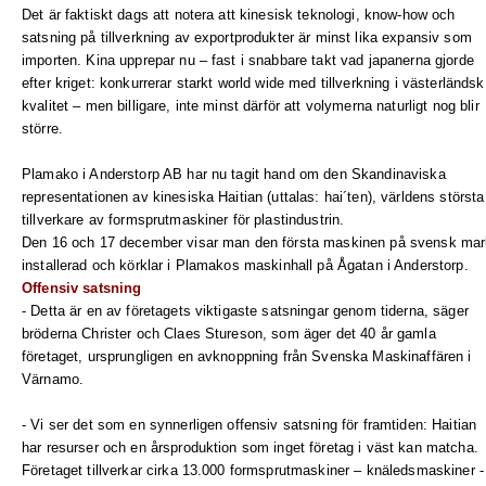
Det är faktiskt dags att notera att kinesisk teknologi, know-how och
satsning på tillverkning av exportprodukter är minst lika expansiv som
importen. Kina upprepar nu – fast i snabbare takt vad japanerna gjorde
efter kriget: konkurrerar starkt world wide med tillverkning i västerländsk
kvalitet – men billigare, inte minst därför att volymerna naturligt nog blir
större.
Plamako i Anderstorp AB har nu tagit hand om den Skandinaviska
representationen av kinesiska Haitian (uttalas: hai´ten), världens största
tillverkare av formsprutmaskiner för plastindustrin.
Den 16 och 17 december visar man den första maskinen på svensk mar
installerad och körklar i Plamakos maskinhall på Ågatan i Anderstorp.
Offensiv satsning
- Detta är en av företagets viktigaste satsningar genom tiderna, säger
bröderna Christer och Claes Stureson, som äger det 40 år gamla
företaget, ursprungligen en avknoppning från Svenska Maskinaffären i
Värnamo.
- Vi ser det som en synnerligen offensiv satsning för framtiden: Haitian
har resurser och en årsproduktion som inget företag i väst kan matcha.
Företaget tillverkar cirka 13.000 formsprutmaskiner – knäledsmaskiner - 