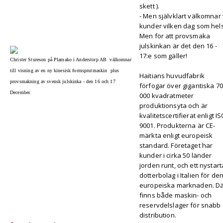
skett ).
- Men självklart välkomnar 
kunder vilken dag som hels
Men för att provsmaka
julskinkan är det den 16 -
17:e som gäller!
Christer Stureson på Plamako i Anderstorp AB välkomnar
till visning av en ny kinesisk formsprutmaskin plus
Haitians huvudfabrik
provsmakning av svensk julskinka - den 16 och 17
förfogar över gigantiska 7
December.
000 kvadratmeter
produktionsyta och är
kvalitetscertifierat enligt I
9001. Produkterna är CE-
märkta enligt europeisk
standard. Företaget har
kunder i cirka 50 länder
jorden runt, och ett nystart
dotterbolag i Italien för de
europeiska marknaden. D
finns både maskin- och
reservdelslager för snabb
distribution.