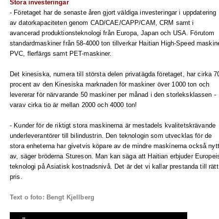
Stora investeringar
- Företaget har de senaste åren gjort väldiga investeringar i uppdatering
av datorkapaciteten genom CAD/CAE/CAPP/CAM, CRM samt i
avancerad produktionsteknologi från Europa, Japan och USA. Förutom
standardmaskiner från 58-4000 ton tillverkar Haitian High-Speed maskine
PVC, flerfärgs samt PET-maskiner.
Det kinesiska, numera till största delen privatägda företaget, har cirka 7
procent av den Kinesiska marknaden för maskiner över 1000 ton och
levererar för närvarande 50 maskiner per månad i den storleksklassen -
varav cirka tio är mellan 2000 och 4000 ton!
- Kunder för de riktigt stora maskinerna är mestadels kvalitetskrävande
underleverantörer till bilindustrin. Den teknologin som utvecklas för de
stora enheterna har givetvis köpare av de mindre maskinerna också nyt
av, säger bröderna Stureson. Man kan säga att Haitian erbjuder Europei
teknologi på Asiatisk kostnadsnivå. Det är det vi kallar prestanda till rätt
pris.
Text o foto: Bengt Kjellberg