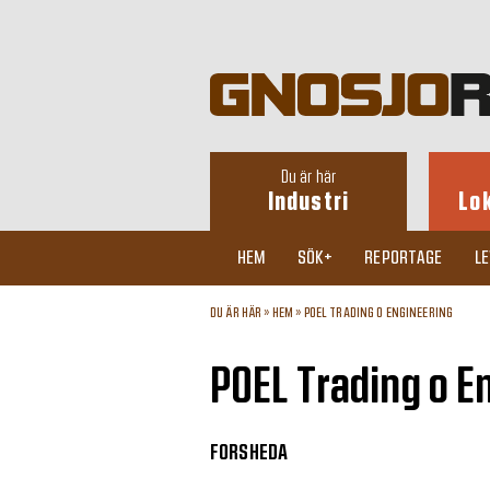
Du är här
Industri
Lo
HEM
SÖK+
REPORTAGE
L
DU ÄR HÄR »
HEM
»
POEL TRADING O ENGINEERING
POEL Trading o E
FORSHEDA