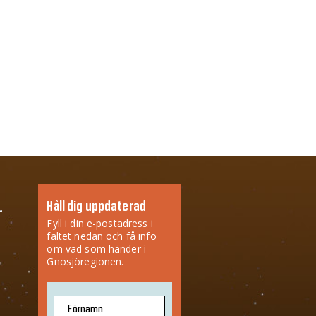
Håll dig uppdaterad
Fyll i din e-postadress i
fältet nedan och få info
om vad som händer i
Gnosjöregionen.
Förnamn