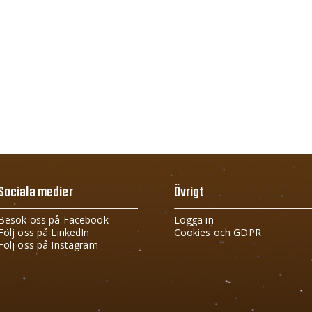
Sociala medier
Övrigt
Besök oss på Facebook
Logga in
Följ oss på LinkedIn
Cookies och GDPR
Följ oss på Instagram