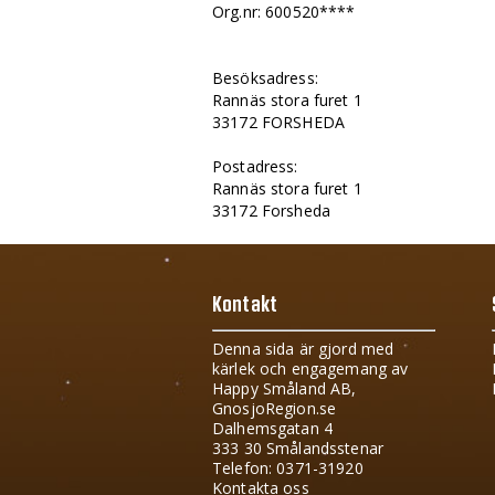
Org.nr: 600520****
Besöksadress:
Rannäs stora furet 1
33172 FORSHEDA
Postadress:
Rannäs stora furet 1
33172 Forsheda
Kontakt
Denna sida är gjord med
kärlek och engagemang av
Happy Småland AB,
GnosjoRegion.se
Dalhemsgatan 4
333 30 Smålandsstenar
Telefon: 0371-31920
Kontakta oss