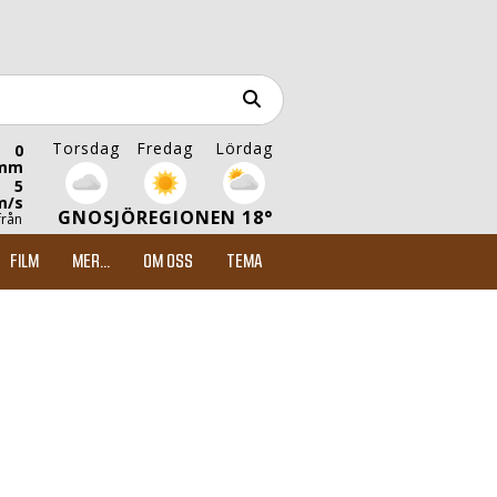
Torsdag
Fredag
Lördag
0
mm
5
m/s
GNOSJÖREGIONEN 18°
från
FILM
MER...
OM OSS
TEMA