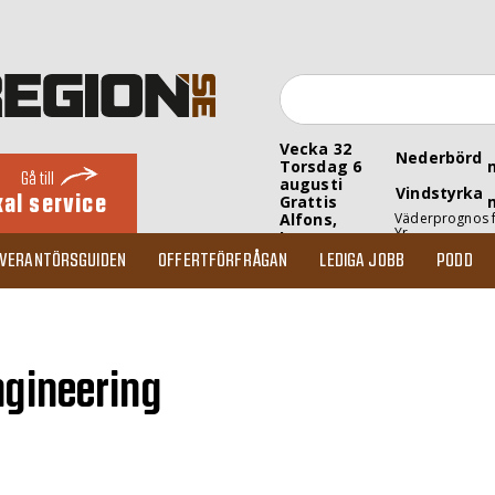
Vecka 32
Nederbörd
Torsdag 6
Gå till
augusti
Vindstyrka
kal service
Grattis
Alfons,
Väderprognos 
Yr
Inez
EVERANTÖRSGUIDEN
OFFERTFÖRFRÅGAN
LEDIGA JOBB
PODD
ngineering