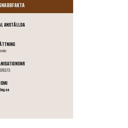
SNABBFAKTA
AL ANSTÄLLDA
ÄTTNING
mnkr
ANISATIONSNR
326573
NOMI
olag.se