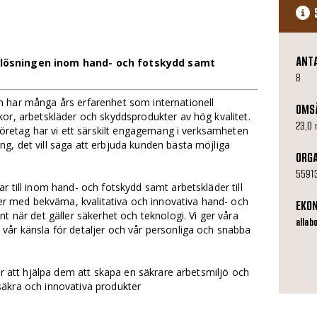
ANT
 lösningen inom hand- och fotskydd samt
8
 har många års erfarenhet som internationell
OMS
or, arbetskläder och skyddsprodukter av hög kvalitet.
23,0 
 företag har vi ett särskilt engagemang i verksamheten
g, det vill säga att erbjuda kunden bästa möjliga
ORG
5591
r till inom hand- och fotskydd samt arbetskläder till
nder med bekväma, kvalitativa och innovativa hand- och
EKO
t när det gäller säkerhet och teknologi. Vi ger våra
allab
vår känsla för detaljer och vår personliga och snabba
ör att hjälpa dem att skapa en säkrare arbetsmiljö och
äkra och innovativa produkter