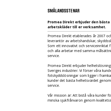
SMÅLANDSSTENAR
Promea Direkt erbjuder den bästa
arbetskläder till er verksamhet.
Promea Direkt etablerades år 2007 och
leverantör av arbetshandskar, skyddssk
Som ett innovativt och serviceinriktat
och alla arbetar med samma målsättnin
service.
Promea Direkt erbjuder helhetslösninga
Sveriges industrier. Vi förser våra ku
fotskyddslösningar som ligger i framkan
kunder det bästa helhetsvärdet genom 
service.
Vår mission är: Att bistå våra kunder f
minska sjukfrånvaron genom kvalitetss