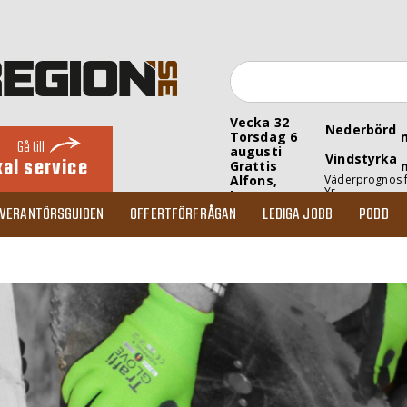
Vecka 32
Nederbörd
Torsdag 6
Gå till
augusti
Vindstyrka
kal service
Grattis
Alfons,
Väderprognos 
Yr
Inez
EVERANTÖRSGUIDEN
OFFERTFÖRFRÅGAN
LEDIGA JOBB
PODD