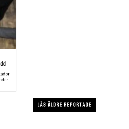
ydd
skador
änder
LÄS ÄLDRE REPORTAGE