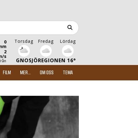
Torsdag
Fredag
Lördag
0
mm
2
m/s
GNOSJÖREGIONEN 16°
från
FILM
MER...
OM OSS
TEMA