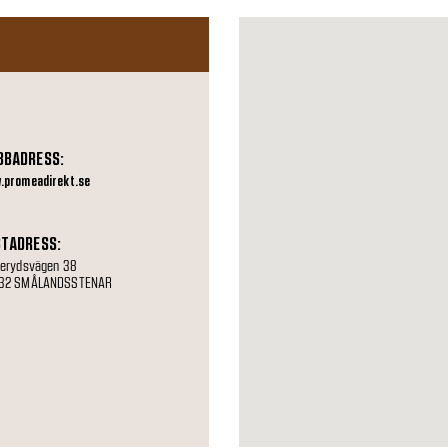
BBADRESS:
.promeadirekt.se
TADRESS:
serydsvägen 38
32 SMÅLANDSSTENAR