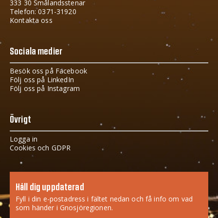
333 30 Smålandsstenar
Telefon: 0371-31920
Kontakta oss
Sociala medier
Besök oss på Facebook
Följ oss på LinkedIn
Följ oss på Instagram
Övrigt
Logga in
Cookies och GDPR
Håll dig uppdaterad
Fyll i din e-postadress i fältet nedan och få info om vad
som händer i Gnosjöregionen.