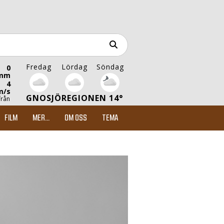
Fredag
Lördag
Söndag
0
mm
4
m/s
GNOSJÖREGIONEN 14°
från
FILM
MER...
OM OSS
TEMA