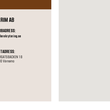
ERIM AB
BBADRESS:
lerekrytering.se
TADRESS:
RGATSBACKEN 1 B
30 Värnamo