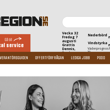
Vecka 32
Nederbörd
Fredag 7
Gå till
augusti
Vindstyrka
kal service
Grattis
Dennis,
Väderprognos 
Yr
Denise
EVERANTÖRSGUIDEN
OFFERTFÖRFRÅGAN
LEDIGA JOBB
PODD