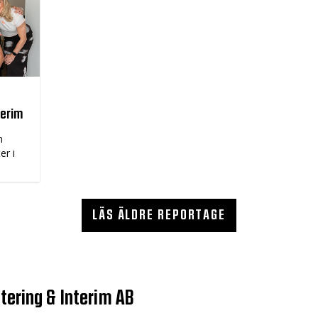
terim
n
er i
LÄS ÄLDRE REPORTAGE
tering & Interim AB