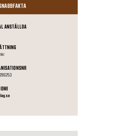
SNABBFAKTA
AL ANSTÄLLDA
ÄTTNING
nkr
ANISATIONSNR
286253
NOMI
olag.se