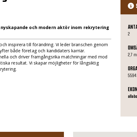
ANT
en nyskapande och modern aktör inom rekrytering
2
och inspirera till förändring. Vi leder branschen genom
OMS
yfter både företag och kandidaters karriär.
2,7 m
nella och driver framgångsrika matchningar med mod
iska resultat. Vi skapar möjligheter för långsiktig
ORG
rytering.
5594
EKO
allab