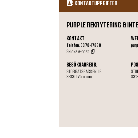
KONTAKTUPPGIFTER
PURPLE REKRYTERING & INT
KONTAKT:
WE
Telefon: 0370-17880
purp
Skicka e-post
BESÖKSADRESS:
POS
STORGATSBACKEN 1 B
STO
33130 Värnamo
331