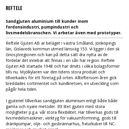
REFTELE
Sandgjuten aluminium till kunder inom
fordonsindustri, pumpindustri och
livsmedelsbranschen. Vi arbetar även med prototyper.
Reftele Gjuteri AB är beläget i västra Småland, Jönköpings
län, Gislaveds kommun utmed länsväg 153. Vi ligger i den sk
Gnosjöregionen och kan på detta sätt dra nytta av de
fördelar det innebär att finnas i en sån här region. Reftele
Gjuteri AB startade 1948 och har drivits i olika bolagsformer
tills nu. Mjölkylaren var den tidens stora produkt och
tillverkades för ett företag på orten. Allteftersom åren gick
breddades sortimentet och kundkretsen, en utveckling som
pågår hela tiden.
I gjuteriet tillverkas sandgjuten aluminium enligt både både
gamla och nyare metoder. Ett litet gjuteri med stora
möjligheter p.g.a. vår stora flexibilitet. Här tillverkas gods till
livsmedelsmaskiner, verktyg för vakuumformning, gods till
dränkpumpar, olje- och gasbrännarhus, fixturkuber till NC-