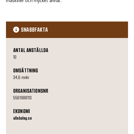
maskiner och mycket annat.
SNABBFAKTA
ANTAL ANSTÄLLDA
10
OMSÄTTNING
34,6 mnkr
ORGANISATIONSNR
5561988113
EKONOMI
allabolag.se