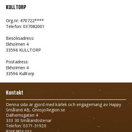
KULLTORP
Org.nr: 470722****
Telefon: 037082001
Besöksadress:
Ekholmen 4
33596 KULLTORP
Postadress:
Ekholmen 4
33596 Kulltorp
Kontakt
Denna sida är gjord med kärlek och engagemang av Happy
Småland AB, GnosjoRegion.se
Dalhemsgatan 4
333 30 Smålandsstenar
Telefon: 0371-31920
Kontakta oss