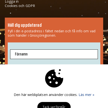
Logga in
Cookies och GDPR
Håll dig uppdaterad
Fyll i din e-postadress i fältet nedan och få info om vad
som händer i Gnosjöregionen.
Förnamn
E-postadress
Jag godkänner att mina uppgifter sparas.
Mer info
»
Den här webbplatsen använder cookies.
Läs mer »
PRENUMERERA!
Tack, jag förstår