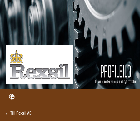
← Till Rexsil AB