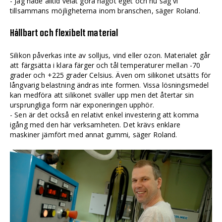
- Jag hade alltid velat göra något eget och nu såg vi
tillsammans möjligheterna inom branschen, säger Roland.
Hållbart och flexibelt material
Silikon påverkas inte av solljus, vind eller ozon. Materialet går
att färgsätta i klara färger och tål temperaturer mellan -70
grader och +225 grader Celsius. Även om silikonet utsätts för
långvarig belastning ändras inte formen. Vissa lösningsmedel
kan medföra att silikonet sväller upp men det återtar sin
ursprungliga form när exponeringen upphör.
- Sen är det också en relativt enkel investering att komma
igång med den här verksamheten. Det krävs enklare
maskiner jämfört med annat gummi, säger Roland.