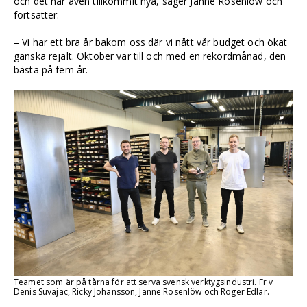
och det har även tillkommit nya, säger Janne Rosenlöw och
fortsätter:
– Vi har ett bra år bakom oss där vi nått vår budget och ökat
ganska rejält. Oktober var till och med en rekordmånad, den
bästa på fem år.
Teamet som är på tårna för att serva svensk verktygsindustri. Fr v
Denis Suvajac, Ricky Johansson, Janne Rosenlöw och Roger Edlar.