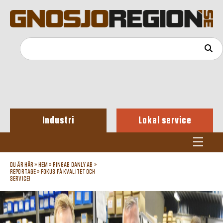
Industri
Lokal service
DU ÄR HÄR »
HEM
»
RINGAB DANLY AB
»
REPORTAGE
»
FOKUS PÅ KVALITET OCH
SERVICE!