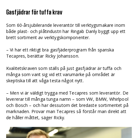
Gasfjädrar för tuffa krav
Som 60-årsjubilerande leverantör till verktygsmakare inom
både plast- och plåtindustri har Ringab Danly byggt upp ett
brett sortiment av verktygskomponenter.
– Vi har ett riktigt bra gasfjäderprogram från spanska
Tecapres, berättar Ricky Johansson.
Kvalitetskraven som ställs på just gas­­fjädrar är tuffa och
många som vant sig vid ett varumärke på området är
skeptiska till att våga testa något nytt.
– Men vi är väldigt trygga med Tecapres som leverantör. De
levererar till många tunga namn – som VW, BMW, Whirlpool
och Bosch – och har dessutom det bredaste sortimentet på
marknaden. Provar man Tecapres så förstår man direkt att
de håller måttet, säger Ricky.