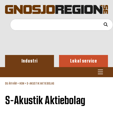
Industri
Lokal service
DU ÄR HÄR »
HEM
»
S-AKUSTIK AKTIEBOLAG
S-Akustik Aktiebolag