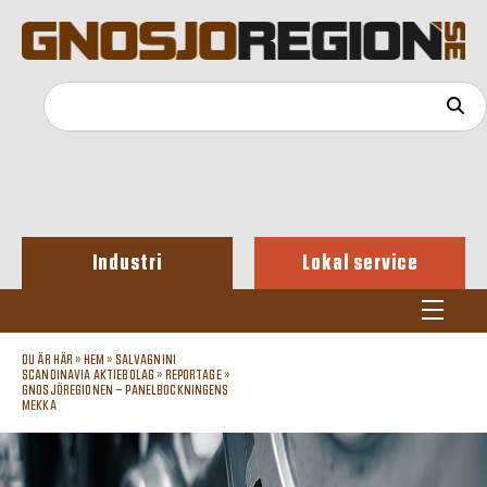
Industri
Lokal service
DU ÄR HÄR »
HEM
»
SALVAGNINI
SCANDINAVIA AKTIEBOLAG
»
REPORTAGE
»
GNOSJÖREGIONEN – PANELBOCKNINGENS
MEKKA