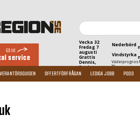
Vecka 32
Nederbörd
Fredag 7
Gå till
augusti
Vindstyrka
kal service
Grattis
Dennis,
Väderprognos 
Yr
Denise
EVERANTÖRSGUIDEN
OFFERTFÖRFRÅGAN
LEDIGA JOBB
PODD
uk