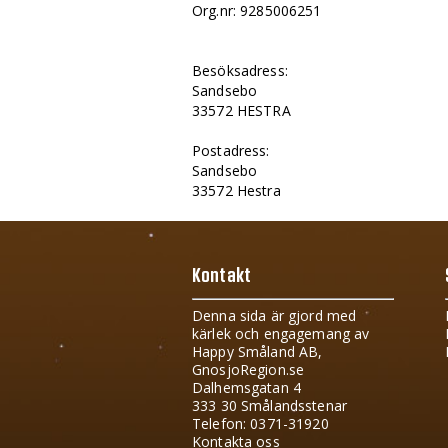
Org.nr: 9285006251
Besöksadress:
Sandsebo
33572 HESTRA
Postadress:
Sandsebo
33572 Hestra
Kontakt
Denna sida är gjord med
kärlek och engagemang av
Happy Småland AB,
GnosjoRegion.se
Dalhemsgatan 4
333 30 Smålandsstenar
Telefon: 0371-31920
Kontakta oss