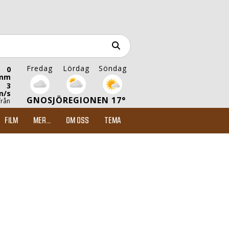
Fredag
Lördag
Söndag
0
mm
3
m/s
GNOSJÖREGIONEN 17°
från
FILM
MER...
OM OSS
TEMA