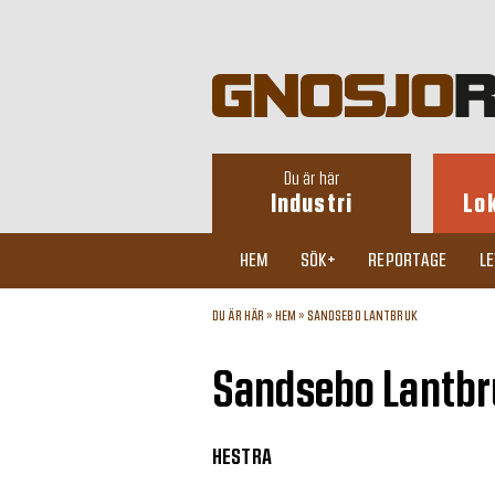
Du är här
Industri
Lo
HEM
SÖK+
REPORTAGE
L
DU ÄR HÄR »
HEM
»
SANDSEBO LANTBRUK
Sandsebo Lantbr
HESTRA