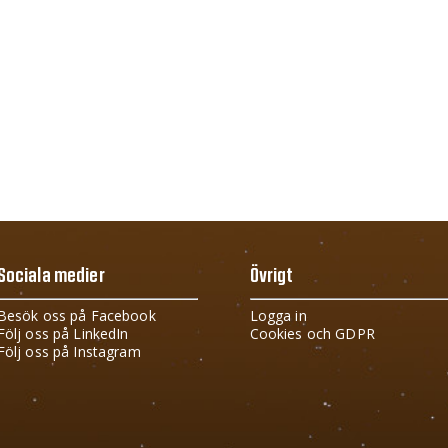
Sociala medier
Övrigt
Besök oss på Facebook
Logga in
Följ oss på LinkedIn
Cookies och GDPR
Följ oss på Instagram