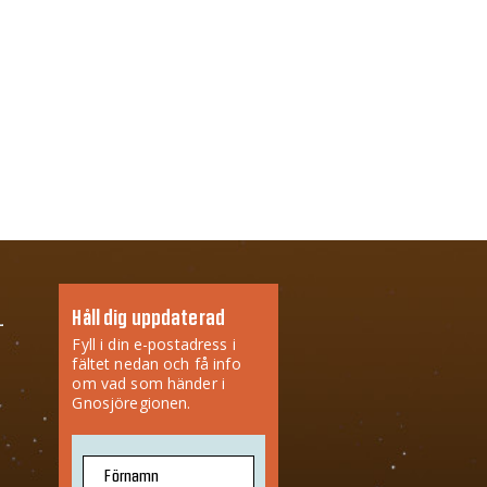
Håll dig uppdaterad
Fyll i din e-postadress i
fältet nedan och få info
om vad som händer i
Gnosjöregionen.
Förnamn