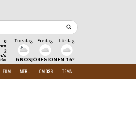
Torsdag
Fredag
Lördag
0
mm
2
m/s
GNOSJÖREGIONEN 16°
från
FILM
MER...
OM OSS
TEMA