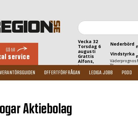
Vecka 32
Nederbörd
Torsdag 6
Gå till
augusti
Vindstyrka
kal service
Grattis
Alfons,
Väderprognos 
Yr
Inez
EVERANTÖRSGUIDEN
OFFERTFÖRFRÅGAN
LEDIGA JOBB
PODD
ogar Aktiebolag