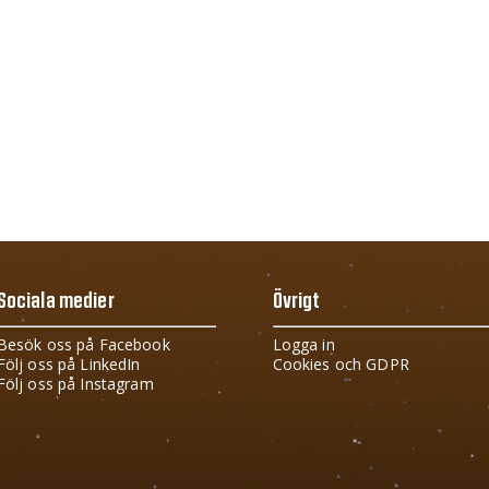
Sociala medier
Övrigt
Besök oss på Facebook
Logga in
Följ oss på LinkedIn
Cookies och GDPR
Följ oss på Instagram