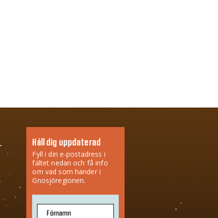
Håll dig uppdaterad
Fyll i din e-postadress i
fältet nedan och få info
om vad som händer i
Gnosjöregionen.
Förnamn