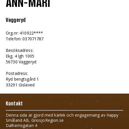
ANN-MARI
Vaggeryd
Org.nr: 410922****
Telefon: 037071787
Besöksadress:
Ekg. 4 lgh 1005
56730 Vaggeryd
Postadress:
Ryd bengtsgård 1
33291 Gislaved
Kontakt
Denna sida är gjord med kärlek och engagemang av Happy
Småland AB, GnosjoRegion.se
Dalhemsgatan 4