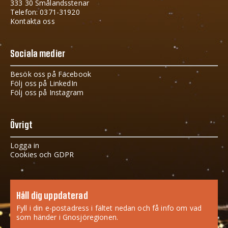
333 30 Smålandsstenar
Telefon: 0371-31920
Kontakta oss
Sociala medier
Besök oss på Facebook
Följ oss på LinkedIn
Följ oss på Instagram
Övrigt
Logga in
Cookies och GDPR
Håll dig uppdaterad
Fyll i din e-postadress i fältet nedan och få info om vad
som händer i Gnosjöregionen.