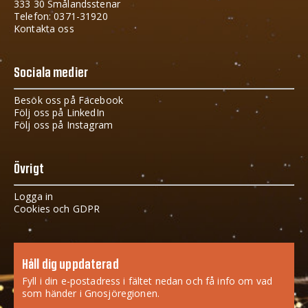
333 30 Smålandsstenar
Telefon: 0371-31920
Kontakta oss
Sociala medier
Besök oss på Facebook
Följ oss på LinkedIn
Följ oss på Instagram
Övrigt
Logga in
Cookies och GDPR
Håll dig uppdaterad
Fyll i din e-postadress i fältet nedan och få info om vad
som händer i Gnosjöregionen.