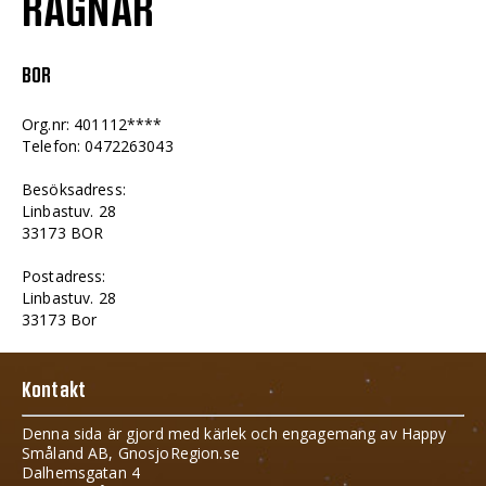
RAGNAR
BOR
Org.nr: 401112****
Telefon: 0472263043
Besöksadress:
Linbastuv. 28
33173 BOR
Postadress:
Linbastuv. 28
33173 Bor
Kontakt
Denna sida är gjord med kärlek och engagemang av Happy
Småland AB, GnosjoRegion.se
Dalhemsgatan 4