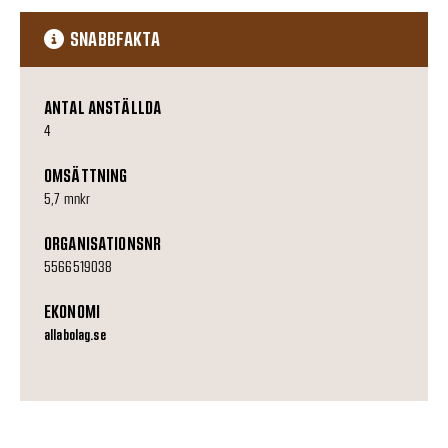
SNABBFAKTA
ANTAL ANSTÄLLDA
4
OMSÄTTNING
5,7 mnkr
ORGANISATIONSNR
5566519038
EKONOMI
allabolag.se