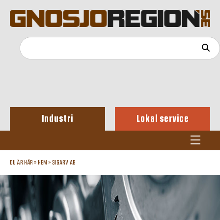
Industri
Lokal service
DU ÄR HÄR »
HEM
»
SIGARV AB