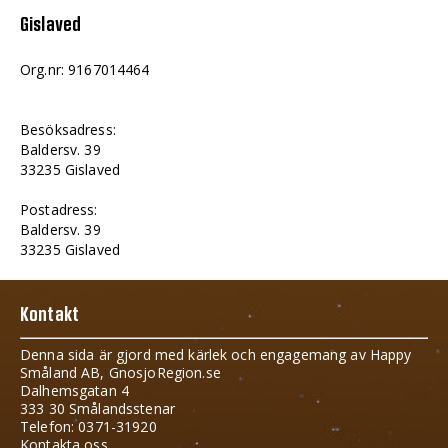
Gislaved
Org.nr: 9167014464
Besöksadress:
Baldersv. 39
33235 Gislaved
Postadress:
Baldersv. 39
33235 Gislaved
Kontakt
Denna sida är gjord med kärlek och engagemang av Happy
Småland AB, GnosjoRegion.se
Dalhemsgatan 4
333 30 Smålandsstenar
Telefon: 0371-31920
Kontakta oss