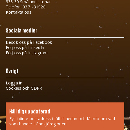
333 30 Smålandsstenar
Telefon: 0371-31920
Kontakta oss
Sociala medier
Besök oss på Facebook
Följ oss på LinkedIn
Följ oss på Instagram
Övrigt
Logga in
Cookies och GDPR
Håll dig uppdaterad
Fyll i din e-postadress i fältet nedan och få info om vad
som händer i Gnosjöregionen.