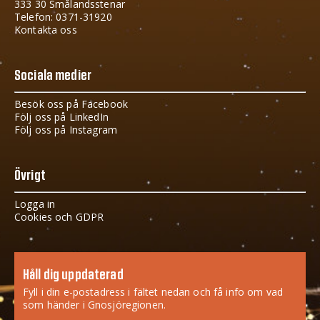
333 30 Smålandsstenar
Telefon: 0371-31920
Kontakta oss
Sociala medier
Besök oss på Facebook
Följ oss på LinkedIn
Följ oss på Instagram
Övrigt
Logga in
Cookies och GDPR
Håll dig uppdaterad
Fyll i din e-postadress i fältet nedan och få info om vad
som händer i Gnosjöregionen.