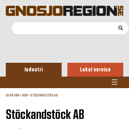
Industri
Lokal service
DU ÄR HÄR »
HEM
»
STÖCKANDSTÖCK AB
Stöckandstöck AB