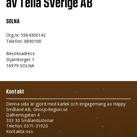
av Telia Sverige AB
SOLNA
Org.nr: 5564300142
Telefon: 0890100
Besöksadress:
Stjärntorget 1
16979 SOLNA
Kontakt
Denna sida är gjord med kärlek och engagemang av Happy
Småland AB, GnosjoRegion.se
Dalhemsgatan 4
333 30 Smålandsstenar
Telefon: 0371-31920
Kontakta oss