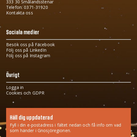
333 30 Smålandsstenar
Telefon: 0371-31920
Kontakta oss
Sociala medier
Besök oss på Facebook
Följ oss på LinkedIn
Följ oss på Instagram
Övrigt
Logga in
Cookies och GDPR
Håll dig uppdaterad
Fyll i din e-postadress i fältet nedan och få info om vad
som händer i Gnosjöregionen.