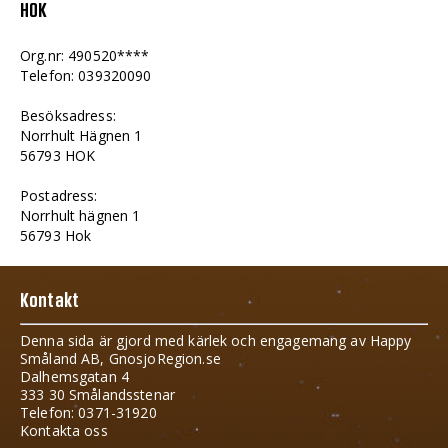
HOK
Org.nr: 490520****
Telefon: 039320090
Besöksadress:
Norrhult Hägnen 1
56793 HOK
Postadress:
Norrhult hägnen 1
56793 Hok
Kontakt
Denna sida är gjord med kärlek och engagemang av Happy
Småland AB, GnosjoRegion.se
Dalhemsgatan 4
333 30 Smålandsstenar
Telefon: 0371-31920
Kontakta oss