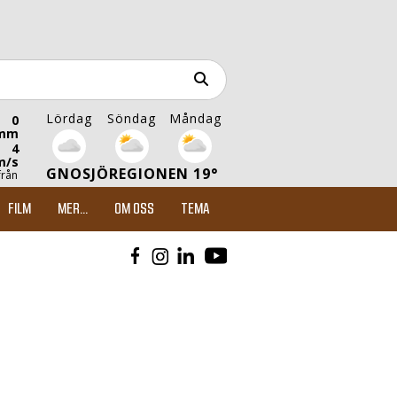
Lördag
Söndag
Måndag
0
mm
4
m/s
GNOSJÖREGIONEN 19°
från
FILM
MER...
OM OSS
TEMA