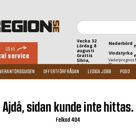
Vecka 32
Nederbörd
Lördag 8
Gå till
augusti
Vindstyrka
kal service
Grattis
Silvia,
Väderprognos 
Yr
Sylvia
EVERANTÖRSGUIDEN
OFFERTFÖRFRÅGAN
LEDIGA JOBB
PODD
Ajdå, sidan kunde inte hittas.
Felkod 404