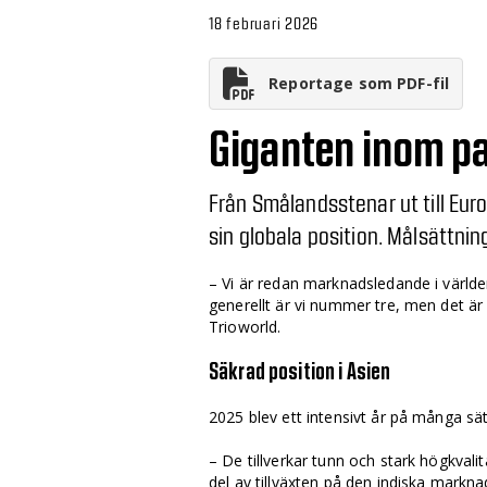
18 februari 2026
Reportage som PDF-fil
Giganten inom pa
Från Smålandsstenar ut till Eur
sin globala position. Målsättning
– Vi är redan marknadsledande i värld
generellt är vi nummer tre, men det är 
Trioworld.
Säkrad position i Asien
2025 blev ett intensivt år på många sätt
– De tillverkar tunn och stark hög­­kvalit
del av tillväxten på den indiska ­markna