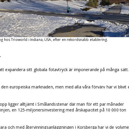
ng hos Trioworld i Indiana, USA, efter en rekordsnabb etablering.
r
t expandera sitt globala fotavtryck är imponerande på många sätt.
 den europeiska marknaden, men med alla våra förvärv har vi blivit 
lopp ligger alltjämt i Smålandsstenar där man för ett par månader
njen, en 125-miljonersinvestering med års­­kapacitet på 10 000 ton
vara och med återvinningsanläggningen i Korsberga har vi de volyme