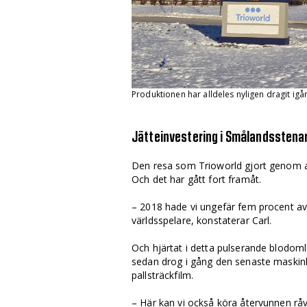
Produktionen har alldeles nyligen dragit igå
Jätteinvestering i Smålandsstena
Den resa som Trioworld gjort genom at
Och det har gått fort framåt.
– 2018 hade vi ungefär fem procent av
världsspelare, konstaterar Carl.
Och hjärtat i detta pulserande blod­om
sedan drog i gång den senaste maskinli
pallsträckfilm.
– Här kan vi också köra återvunnen rå