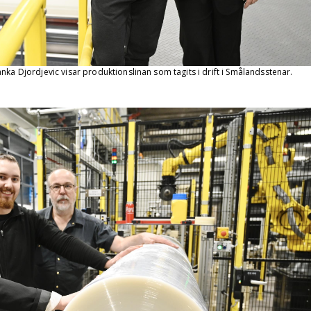
nka Djordjevic visar produktionslinan som tagits i drift i Smålandsstenar.