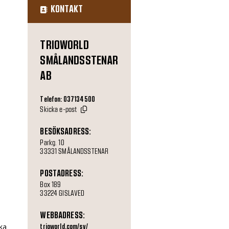
KONTAKT
TRIOWORLD
SMÅLANDSSTENAR
AB
r
Telefon: 037134500
Skicka e-post
BESÖKSADRESS:
Parkg. 10
33331 SMÅLANDSSTENAR
POSTADRESS:
Box 189
33224 GISLAVED
WEBBADRESS:
a
ska
trioworld.com/sv/