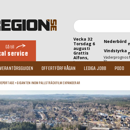
Vecka 32
Nederbörd
Torsdag 6
Gå till
augusti
Vindstyrka
kal service
Grattis
Alfons,
Väderprognos 
Yr
Inez
EVERANTÖRSGUIDEN
OFFERTFÖRFRÅGAN
LEDIGA JOBB
PODD
REPORTAGE
»
GIGANTEN INOM PALLSTRÄCKFILM EXPANDERAR