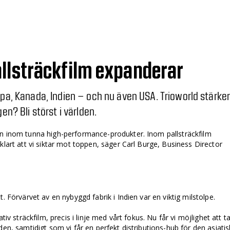
llsträckfilm expanderar
opa, Kanada, Indien – och nu även USA. Trioworld stärke
en? Bli störst i världen.
en inom tunna high-­performance-produkter. Inom pallsträckfilm
klart att vi siktar mot toppen, säger Carl Burge, Business Director
. Förvärvet av en nybyggd fabrik i Indien var en viktig milstolpe.
ativ sträckfilm, precis i linje med vårt fokus. Nu får vi möjlighet att t
den, samtidigt som vi får en perfekt distributions­-hub för den asiati