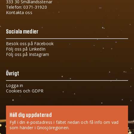
333 30 Smålandsstenar
Telefon: 0371-31920
Kontakta oss
Sociala medier
Besök oss på Facebook
Följ oss på LinkedIn
Följ oss på Instagram
Övrigt
Logga in
Cookies och GDPR
Håll dig uppdaterad
Fyll i din e-postadress i fältet nedan och få info om vad
som händer i Gnosjöregionen.