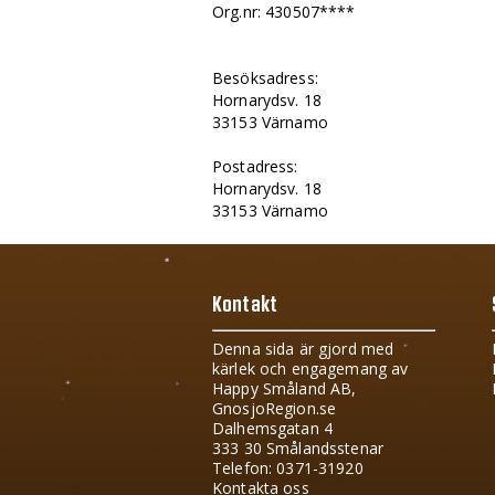
Org.nr: 430507****
Besöksadress:
Hornarydsv. 18
33153 Värnamo
Postadress:
Hornarydsv. 18
33153 Värnamo
Kontakt
Denna sida är gjord med
kärlek och engagemang av
Happy Småland AB,
GnosjoRegion.se
Dalhemsgatan 4
333 30 Smålandsstenar
Telefon: 0371-31920
Kontakta oss