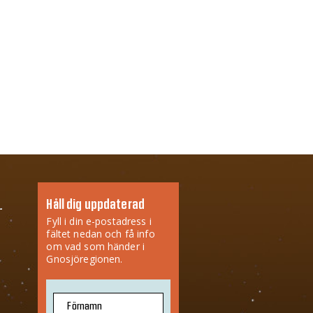
Håll dig uppdaterad
Fyll i din e-postadress i
fältet nedan och få info
om vad som händer i
Gnosjöregionen.
Förnamn