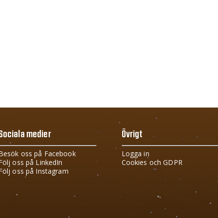
Sociala medier
Övrigt
Besök oss på Facebook
Logga in
Följ oss på LinkedIn
Cookies och GDPR
Följ oss på Instagram