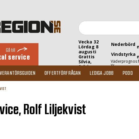
Vecka 32
Nederbörd
Lördag 8
Gå till
augusti
Vindstyrka
kal service
Grattis
Silvia,
Väderprognos 
Yr
Sylvia
EVERANTÖRSGUIDEN
OFFERTFÖRFRÅGAN
LEDIGA JOBB
PODD
VIST
ce, Rolf Liljekvist