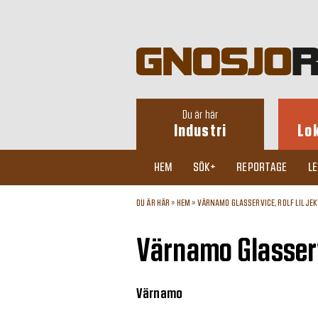
Du är här
Industri
Lo
HEM
SÖK+
REPORTAGE
L
DU ÄR HÄR »
HEM
»
VÄRNAMO GLASSERVICE, ROLF LILJEK
Värnamo Glasservi
Värnamo