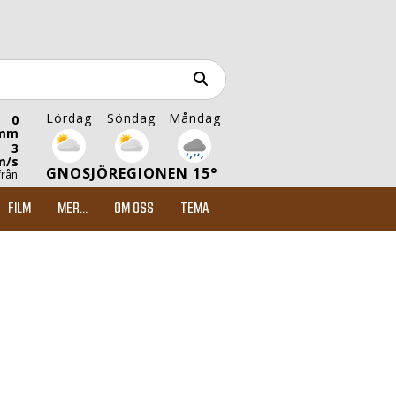
Lördag
Söndag
Måndag
0
mm
3
m/s
GNOSJÖREGIONEN 15°
från
FILM
MER...
OM OSS
TEMA