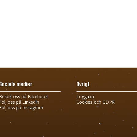
Sociala medier
Övrigt
Besök oss på Facebook
Logga in
Följ oss på LinkedIn
Cookies och GDPR
Följ oss på Instagram