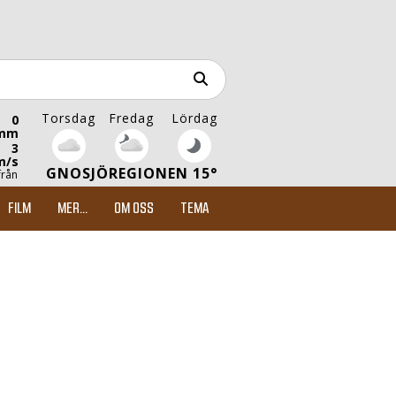
Torsdag
Fredag
Lördag
0
mm
3
m/s
GNOSJÖREGIONEN 15°
från
FILM
MER...
OM OSS
TEMA