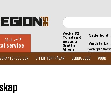
Vecka 32
Nederbörd
Torsdag 6
Gå till
augusti
Vindstyrka
kal service
Grattis
Alfons,
Väderprognos 
Yr
Inez
EVERANTÖRSGUIDEN
OFFERTFÖRFRÅGAN
LEDIGA JOBB
PODD
lskap