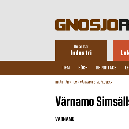
Du är här
Industri
Lo
HEM
SÖK+
REPORTAGE
L
DU ÄR HÄR »
HEM
»
VÄRNAMO SIMSÄLLSKAP
Värnamo Simsäl
VÄRNAMO