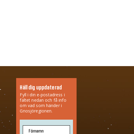
Håll dig uppdaterad
Fyll i din e-postadress i
fältet nedan och få info
om vad som händer i
Gnosjöregionen.
Förnamn