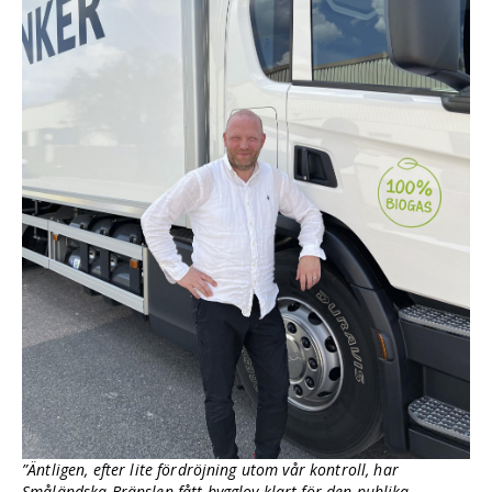
”Äntligen, efter lite fördröjning utom vår kontroll, har
Småländska Bränslen fått bygglov klart för den publika