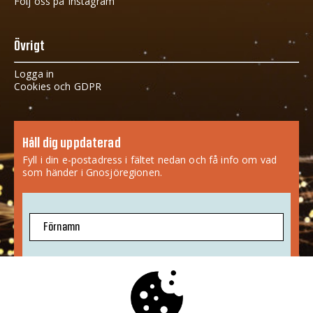
Följ oss på Instagram
Övrigt
Logga in
Cookies och GDPR
Håll dig uppdaterad
Fyll i din e-postadress i fältet nedan och få info om vad
som händer i Gnosjöregionen.
Förnamn
E-postadress
Jag godkänner att mina uppgifter sparas.
Mer info