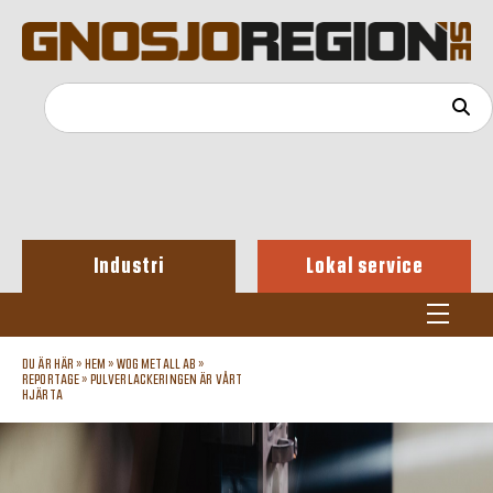
Industri
Lokal service
DU ÄR HÄR »
HEM
»
WOG METALL AB
»
REPORTAGE
»
PULVERLACKERINGEN ÄR VÅRT
HJÄRTA