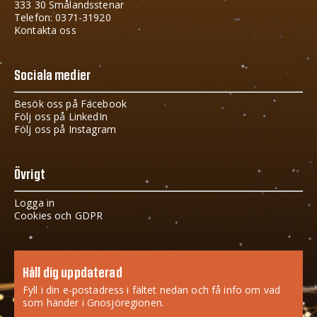
333 30 Smålandsstenar
Telefon: 0371-31920
Kontakta oss
Sociala medier
Besök oss på Facebook
Följ oss på LinkedIn
Följ oss på Instagram
Övrigt
Logga in
Cookies och GDPR
Håll dig uppdaterad
Fyll i din e-postadress i fältet nedan och få info om vad
som händer i Gnosjöregionen.