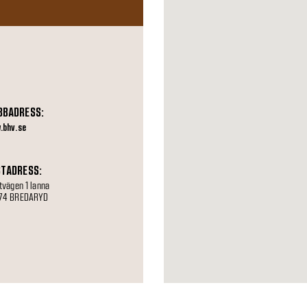
BBADRESS:
.bhv.se
TADRESS:
tvägen 1 lanna
74 BREDARYD