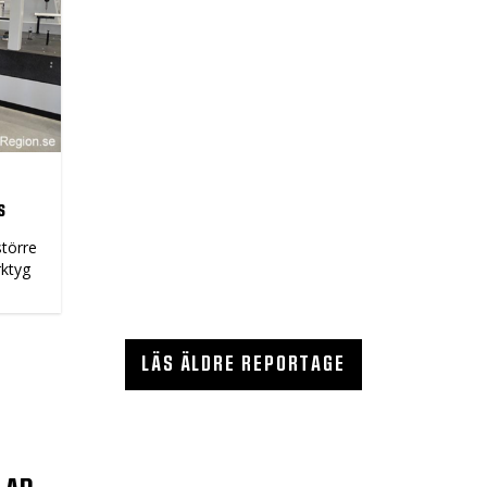
s
större
rktyg
LÄS ÄLDRE REPORTAGE