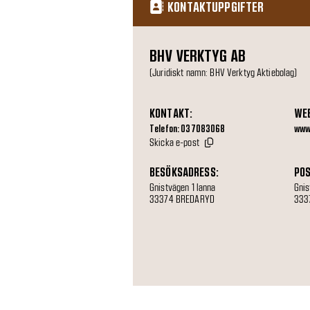
KONTAKTUPPGIFTER
BHV VERKTYG AB
(Juridiskt namn: BHV Verktyg Aktiebolag)
KONTAKT:
WE
Telefon: 037083068
www
Skicka e-post
BESÖKSADRESS:
POS
Gnistvägen 1 lanna
Gnis
33374 BREDARYD
333