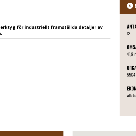
ANT
erktyg för industriellt framställda detaljer av
.
12
OMS
41,9 
ORG
5564
EKO
allab