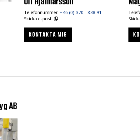
Ulf Hjalmarsson
Mag
Telefonnummer:
+46 (0) 370 - 838 91
Tele
Skicka e-post
Skick
KONTAKTA MIG
KO
tyg AB