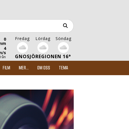
Fredag
Lördag
Söndag
0
mm
4
m/s
GNOSJÖREGIONEN 16°
från
FILM
MER...
OM OSS
TEMA