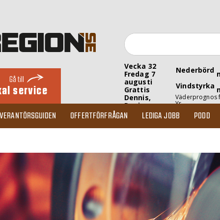
Vecka 32
Nederbörd
Fredag 7
Gå till
augusti
Vindstyrka
kal service
Grattis
Dennis,
Väderprognos 
Yr
Denise
EVERANTÖRSGUIDEN
OFFERTFÖRFRÅGAN
LEDIGA JOBB
PODD