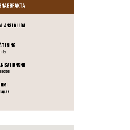
SNABBFAKTA
AL ANSTÄLLDA
ÄTTNING
mnkr
ANISATIONSNR
108180
NOMI
olag.se