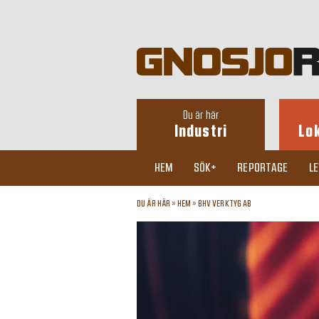
Du är här
Industri
Lo
HEM
SÖK+
REPORTAGE
L
DU ÄR HÄR »
HEM
»
BHV VERKTYG AB