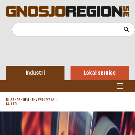
Industri
Lokal service
DU ÄR HÄR »
HEM
»
BHV VERKTYG AB
»
GALLERI