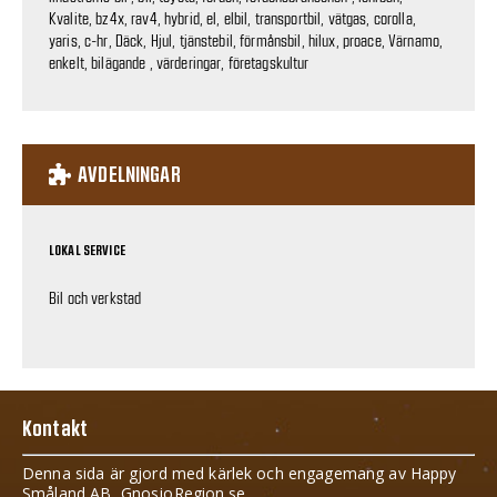
Kvalite, bz4x, rav4, hybrid, el, elbil, transportbil, vätgas, corolla,
yaris, c-hr, Däck, Hjul, tjänstebil, förmånsbil, hilux, proace, Värnamo,
enkelt, bilägande , värderingar, företagskultur
AVDELNINGAR
LOKAL SERVICE
Bil och verkstad
Kontakt
Denna sida är gjord med kärlek och engagemang av Happy
Småland AB, GnosjoRegion.se