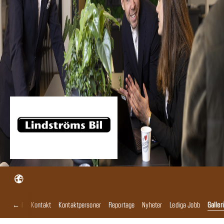
←
tröms Bil
Kontakt
Kontaktpersoner
Reportage
Nyheter
Lediga Jobb
Galleri