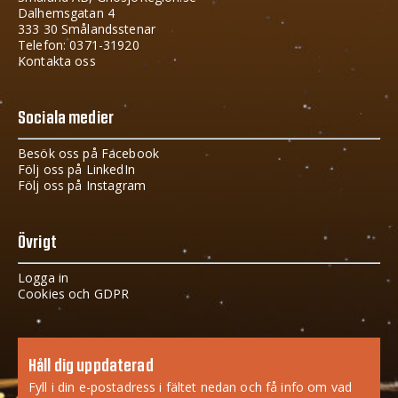
Dalhemsgatan 4
333 30 Smålandsstenar
Telefon: 0371-31920
Kontakta oss
Sociala medier
Besök oss på Facebook
Följ oss på LinkedIn
Följ oss på Instagram
Övrigt
Logga in
Cookies och GDPR
Håll dig uppdaterad
Fyll i din e-postadress i fältet nedan och få info om vad