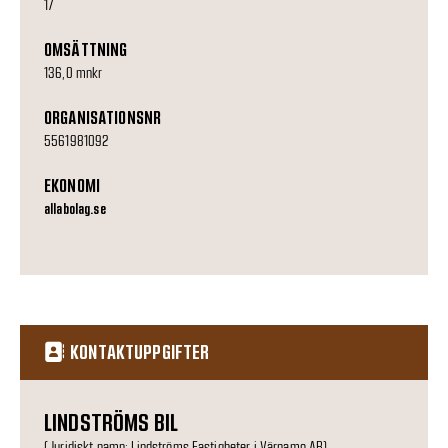
17
OMSÄTTNING
136,0 mnkr
ORGANISATIONSNR
5561981092
EKONOMI
allabolag.se
KONTAKTUPPGIFTER
LINDSTRÖMS BIL
(Juridiskt namn: Lindströms Fastigheter i Värnamo AB)