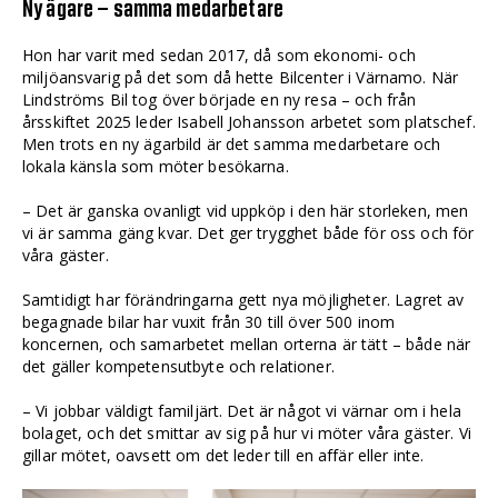
Ny ägare – samma medarbetare
Hon har varit med sedan 2017, då som ekonomi- och
miljöansvarig på det som då hette Bilcenter i Värnamo. När
Lindströms Bil tog över började en ny resa – och från
årsskiftet 2025 leder Isabell Johansson arbetet som platschef.
Men trots en ny ägarbild är det samma medarbetare och
lokala känsla som möter besökarna.
– Det är ganska ovanligt vid uppköp i den här storleken, men
vi är samma gäng kvar. Det ger trygghet både för oss och för
våra gäster.
Samtidigt har förändringarna gett nya möjligheter. Lagret av
begagnade bilar har vuxit från 30 till över 500 inom
koncernen, och samarbetet mellan orterna är tätt – både när
det gäller kompetensutbyte och relationer.
– Vi jobbar väldigt familjärt. Det är något vi värnar om i hela
bolaget, och det smittar av sig på hur vi möter våra gäster. Vi
gillar mötet, oavsett om det leder till en affär eller inte.