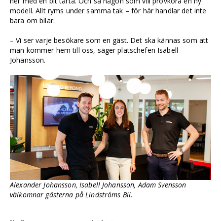
ner med en bit tårta. Och så någon som vill provköra en ny
modell. Allt ryms under samma tak ­– för här handlar det inte
bara om bilar.
– Vi ser varje besökare som en gäst. Det ska kännas som att
man kommer hem till oss, säger platschefen Isabell
Johansson.
Alexander Johansson, Isabell Johansson, Adam Svensson
välkomnar gästerna på Lindströms Bil.