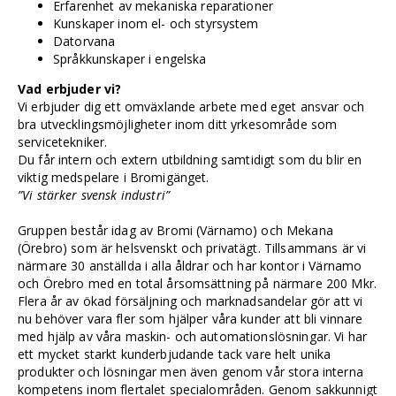
Erfarenhet av mekaniska reparationer
Kunskaper inom el- och styrsystem
Datorvana
Språkkunskaper i engelska
Vad erbjuder vi?
Vi erbjuder dig ett omväxlande arbete med eget ansvar och
bra utvecklingsmöjligheter inom ditt yrkesområde som
servicetekniker.
Du får intern och extern utbildning samtidigt som du blir en
viktig medspelare i Bromigänget.
”Vi stärker svensk industri”
Gruppen består idag av Bromi (Värnamo) och Mekana
(Örebro) som är helsvenskt och privatägt. Tillsammans är vi
närmare 30 anställda i alla åldrar och har kontor i Värnamo
och Örebro med en total årsomsättning på närmare 200 Mkr.
Flera år av ökad försäljning och marknadsandelar gör att vi
nu behöver vara fler som hjälper våra kunder att bli vinnare
med hjälp av våra maskin- och automationslösningar. Vi har
ett mycket starkt kunderbjudande tack vare helt unika
produkter och lösningar men även genom vår stora interna
kompetens inom flertalet specialområden. Genom sakkunnigt