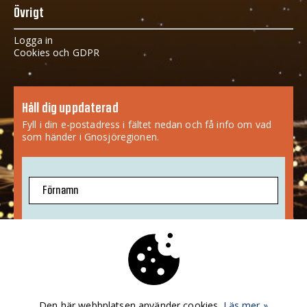
Övrigt
Logga in
Cookies och GDPR
Håll dig uppdaterad
Fyll i din e-postadress i fältet nedan och få info om vad
som händer i Gnosjöregionen.
Förnamn
E-postadress
Jag godkänner att mina uppgifter sparas.
Mer info
»
Den här webbplatsen använder cookies.
Läs mer »