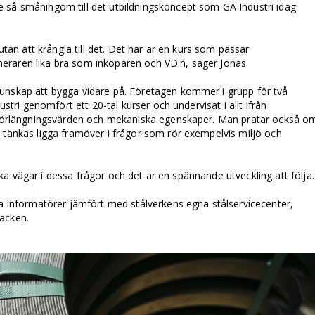
 så småningom till det utbildningskoncept som GA Industri idag
 utan att krångla till det. Det här är en kurs som passar
eraren lika bra som inköparen och VD:n, säger Jonas.
unskap att bygga vidare på. Företagen kommer i grupp för två
ustri genomfört ett 20-tal kurser och undervisat i allt ifrån
l förlängningsvärden och mekaniska egenskaper. Man pratar också o
 tänkas ligga framöver i frågor som rör exempelvis miljö och
olika vägar i dessa frågor och det är en spännande utveckling att följa.
la informatörer jämfört med stålverkens egna stålservicecenter,
acken.