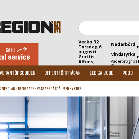
Vecka 32
Nederbörd
Torsdag 6
Gå till
augusti
Vindstyrka
kal service
Grattis
Alfons,
Väderprognos 
Yr
Inez
EVERANTÖRSGUIDEN
OFFERTFÖRFRÅGAN
LEDIGA JOBB
PODD
KTIEBOLAG
»
REPORTAGE
»
VASSARE PÅ STÅL MED NY KURS