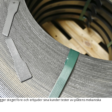
 ligger steget före och erbjuder sina kunder tester av plåtens mekaniska