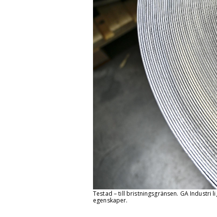
Testad – till bristningsgränsen. GA Industri
egenskaper.