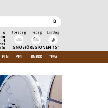
Torsdag
Fredag
Lördag
0
mm
4
m/s
GNOSJÖREGIONEN 15°
från
FILM
MER...
OM OSS
TEMA